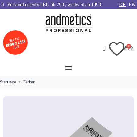
Versandkostenfrei EU ab 79 €, weltweit ab 199 €
DE
EN
Startseite
Färben