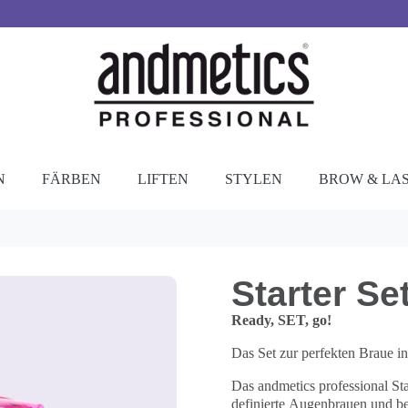
N
FÄRBEN
LIFTEN
STYLEN
BROW & LA
Starter S
Ready, SET, go!
Das Set zur perfekten Braue 
Das andmetics professional Sta
definierte Augenbrauen und bei