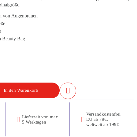
ginalgröße.
en von Augenbrauen
öße
e
en Beauty Bag
In den Warenkorb
Versandkostenfrei
Lieferzeit von max.
EU ab 79€,
5 Werktagen
weltweit ab 199€