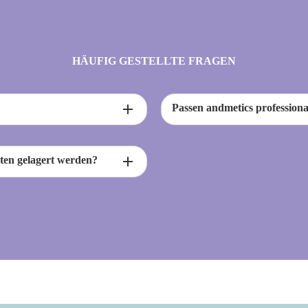
HÄUFIG GESTELLTE FRAGEN
add
Passen andmetics profession
add
sten gelagert werden?