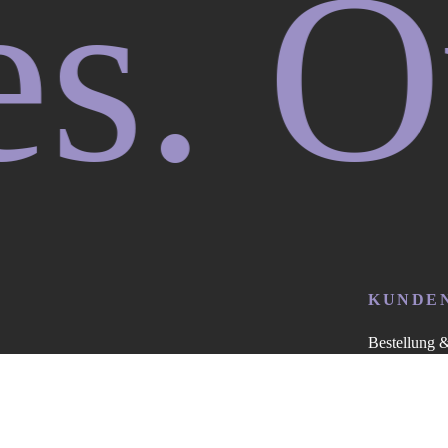
 Our 
KUNDE
Bestellung 
Sichere Zah
Kontakt
Widerrufsbe