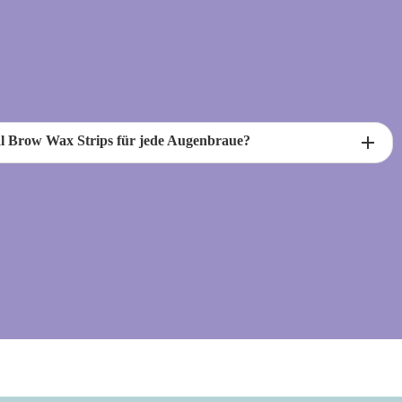
add
al Brow Wax Strips für jede Augenbraue?